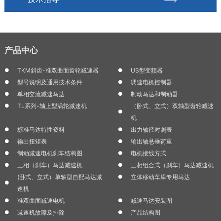
产品中心
TKM斜齿-准双曲面齿轮减速器
US型变频器
型号说明及通用技术条件
调速电机控制器
单相交流减速马达
制动马达和制动器
TL系列-轴上型涡轮减速机
（卧式、立式）双轴型齿轮减速
机
标准马达特性资料
出力轴径对照表
输出扭矩表
输出轴悬垂荷重
制动减速电机刹车结构图
电机接线方式
三相（刹车）马达减速机
三相组合式（刹车）马达减速机
(卧式、立式）单轴型自配马达减
立体移动车库专用马达
速机
准双曲面减速电机
减速马达安装图
减速机故障及排除
产品结构图