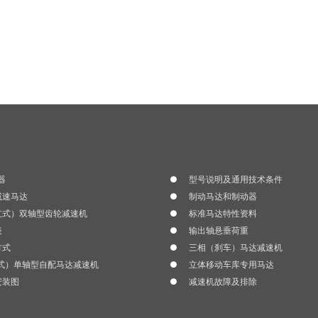
器
型号说明及通用技术条件
减速马达
制动马达和制动器
立式）双轴型齿轮减速机
标准马达特性资料
表
输出轴悬垂荷重
方式
三相（刹车）马达减速机
立式）单轴型自配马达减速机
立体移动车库专用马达
安装图
减速机故障及排除