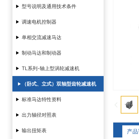
型号说明及通用技术条件
调速电机控制器
单相交流减速马达
制动马达和制动器
TL系列-轴上型涡轮减速机
（卧式、立式）双轴型齿轮减速机
标准马达特性资料
出力轴径对照表
输出扭矩表
产品