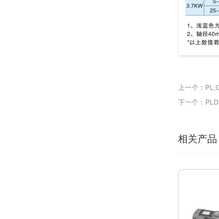
上一个：PL,
下一个：PL
相关产品