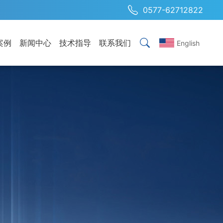
0577-62712822
案例
新闻中心
技术指导
联系我们
English