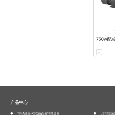
750w配
产品中心
TKM斜齿-准双曲面齿轮减速器
US型变频