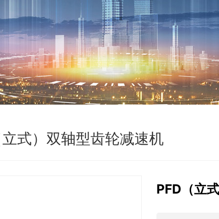
（立式）双轴型齿轮减速机
PFD（立