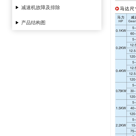
减速机故障及排除
产品结构图