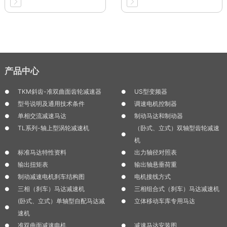
产品中心
TKM斜齿-准双曲面齿轮减速器
US型变频器
型号说明及通用技术条件
调速电机控制器
单相交流减速马达
制动马达和制动器
TL系列-轴上型涡轮减速机
（卧式、立式）双轴型齿轮减速
机
标准马达特性资料
出力轴径对照表
输出扭矩表
输出轴悬垂荷重
制动减速电机刹车结构图
电机接线方式
三相（刹车）马达减速机
三相组合式（刹车）马达减速机
(卧式、立式）单轴型自配马达减
立体移动车库专用马达
速机
准双曲面减速电机
减速马达安装图