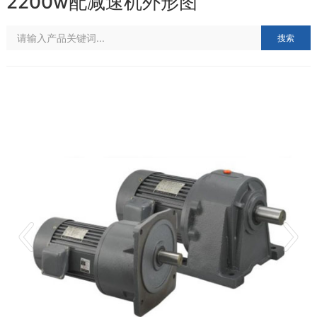
2200w配减速机外形图
搜索